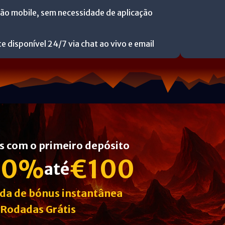
ção mobile, sem necessidade de aplicação
te disponível 24/7 via chat ao vivo e email
 com o primeiro depósito
00%
€100
até
da de bónus instantânea
 Rodadas Grátis