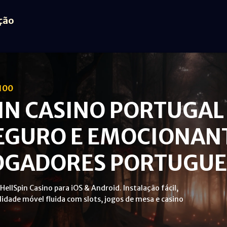
ção
100
IN CASINO PORTUGAL
EGURO E EMOCIONAN
OGADORES PORTUGUE
HellSpin Casino para iOS & Android. Instalação fácil,
lidade móvel fluida com slots, jogos de mesa e casino