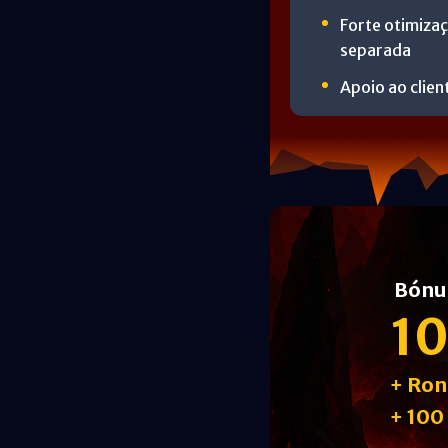
Forte otimiza
separada
Apoio ao clien
Bónus
1
+ Ron
+ 100