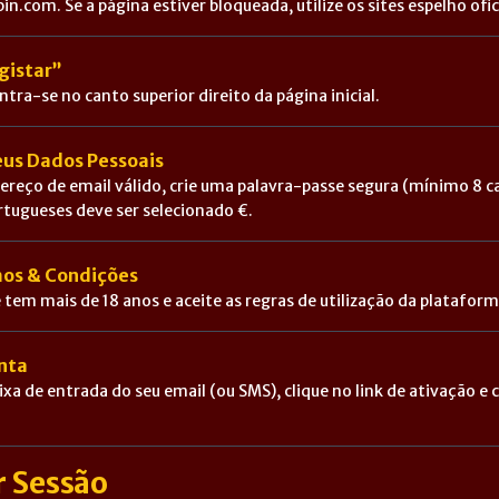
pin.com. Se a página estiver bloqueada, utilize os sites espelho ofi
gistar”
tra-se no canto superior direito da página inicial.
eus Dados Pessoais
ereço de email válido, crie uma palavra-passe segura (mínimo 8 ca
rtugueses deve ser selecionado €.
mos & Condições
tem mais de 18 anos e aceite as regras de utilização da plataform
onta
aixa de entrada do seu email (ou SMS), clique no link de ativação 
r Sessão