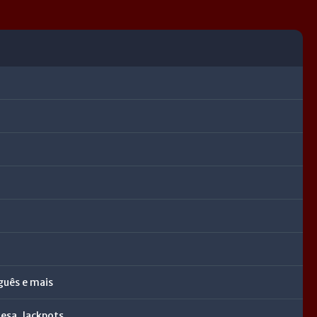
guês e mais
esa, Jackpots