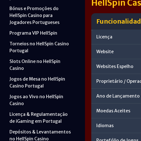
HellSpin Cas
Bónus e Promoções do
HellSpin Casino para
Funcionalida
Jogadores Portugueses
Programa VIP HellSpin
Licença
Torneios no HellSpin Casino
Portugal
Website
Slots Online no HellSpin
Websites Espelho
Casino
Jogos de Mesa no HellSpin
Proprietário / Opera
Casino Portugal
Ano de Lançamento
Jogos ao Vivo no HellSpin
Casino
Moedas Aceites
Licença & Regulamentação
de iGaming em Portugal
Idiomas
Depósitos & Levantamentos
no HellSpin Casino
Portefólio de Jogos