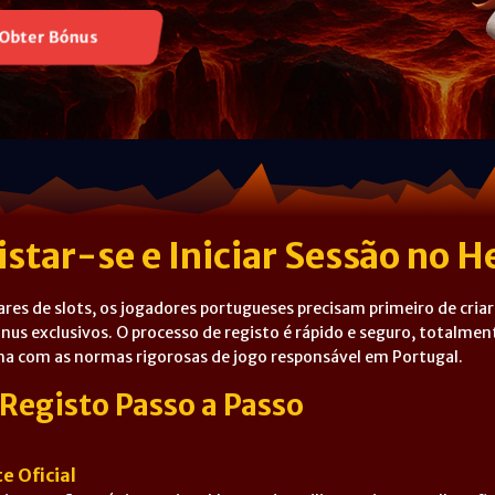
Obter Bónus
tar-se e Iniciar Sessão no H
ares de slots, os jogadores portugueses precisam primeiro de cria
ónus exclusivos. O processo de registo é rápido e seguro, totalm
ha com as normas rigorosas de jogo responsável em Portugal.
Registo Passo a Passo
e Oficial