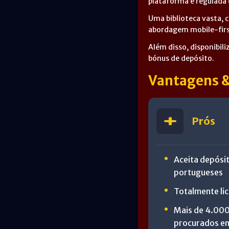
plataforma é regulada 
Uma biblioteca vasta, 
abordagem mobile-first
Além disso, disponibil
bónus de depósito.
Vantagens 
Prós
Aceita depósi
portugueses
Totalmente li
Mais de 4.000 
procurados e